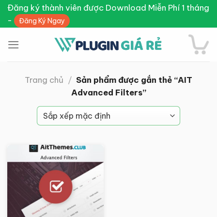
Skip
Đăng ký thành viên được Download Miễn Phí 1 tháng
to
-
Đăng Ký Ngay
content
Trang chủ
/
Sản phẩm được gắn thẻ “AIT
Advanced Filters”