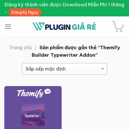
Skip
Đăng ký thành viên được Download Miễn Phí 1 tháng
to
-
Đăng Ký Ngay
content
Trang chủ
/
Sản phẩm được gắn thẻ “Themify
Builder Typewriter Addon”
Giảm giá!