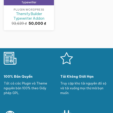
PLUGIN WORDPRESS
Themify Builder
Typewriter Addon
Giá
Giá
93,639
₫
50,000
₫
gốc
hiện
là:
tại
93,639 ₫.
là:
50,000 ₫.
100% Bản Quyền
Tải Không Giới Hạn
Tất cả các Plugin và Theme
Truy cập kho tài nguyên đồ sộ
nguyên bản 100% theo Giấy
và tải xuống mọi thứ mà bạn
phép GPL.
muốn.