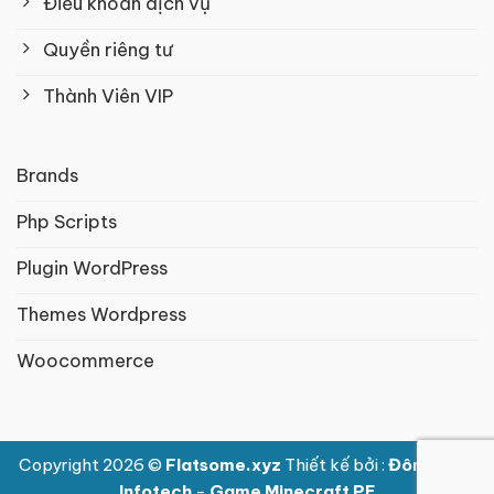
Điều khoản dịch vụ
Quyền riêng tư
Thành Viên VIP
Brands
Php Scripts
Plugin WordPress
Themes Wordpress
Woocommerce
Copyright 2026 ©
Flatsome.xyz
Thiết kế bởi :
Đông Nam
Infotech
-
Game Minecraft PE