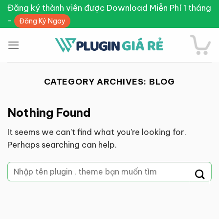
Skip
Đăng ký thành viên được Download Miễn Phí 1 tháng
to
-
Đăng Ký Ngay
content
CATEGORY ARCHIVES:
BLOG
Nothing Found
It seems we can’t find what you’re looking for.
Perhaps searching can help.