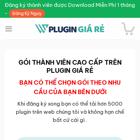
Skip
Đăng ký thành viên được Download Miễn Phí 1 tháng
to
-
Đăng Ký Ngay
content
GÓI THÀNH VIÊN CAO CẤP TRÊN
PLUGIN GIÁ RẺ
BẠN CÓ THỂ CHỌN GÓI THEO NHU
CẦU CỦA BẠN BÊN DƯỚI
Khi đăng ký xong bạn có thể tải hơn 5000
plugin trên web chúng tôi và không hạn chế
bất cứ cái gì .