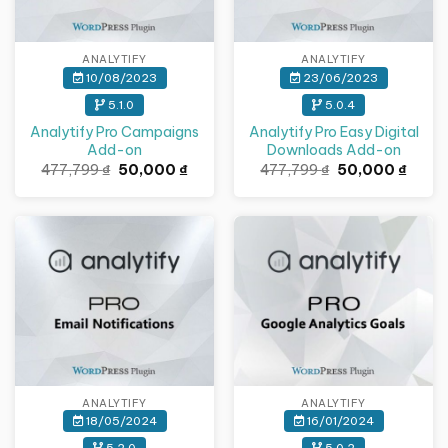
ANALYTIFY
ANALYTIFY
10/08/2023
23/06/2023
5.1.0
5.0.4
Analytify Pro Campaigns
Analytify Pro Easy Digital
Add-on
Downloads Add-on
Giá
Giá
Giá
Giá
477,799
₫
50,000
₫
477,799
₫
50,000
₫
gốc
hiện
gốc
hiện
là:
tại
là:
tại
477,799 ₫.
là:
477,799 ₫.
là:
50,000 ₫.
50,00
Giảm giá!
Giảm giá!
ANALYTIFY
ANALYTIFY
18/05/2024
16/01/2024
5.2.0
5.0.2