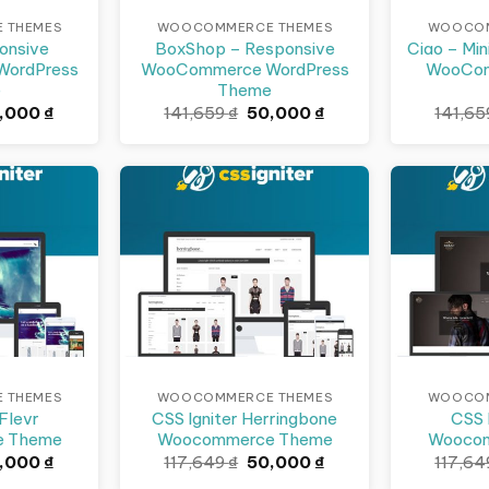
 THEMES
WOOCOMMERCE THEMES
WOOCOM
onsive
BoxShop – Responsive
Ciao – Min
ordPress
WooCommerce WordPress
WooCom
e
Theme
á
Giá
Giá
Giá
,000
₫
141,659
₫
50,000
₫
141,6
c
hiện
gốc
hiện
tại
là:
tại
,659 ₫.
là:
141,659 ₫.
là:
50,000 ₫.
50,000 ₫.
Giảm giá!
Giảm giá!
 THEMES
WOOCOMMERCE THEMES
WOOCOM
 Flevr
CSS Igniter Herringbone
CSS 
 Theme
Woocommerce Theme
Wooco
á
Giá
Giá
Giá
,000
₫
117,649
₫
50,000
₫
117,6
c
hiện
gốc
hiện