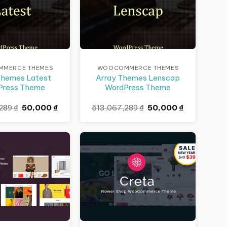
MERCE THEMES
WOOCOMMERCE THEMES
Themes Latest
Array Themes Lenscap
Press Theme
WordPress Theme
Giá
Giá
Giá
Giá
,289
₫
50,000
₫
513,067,289
₫
50,000
₫
gốc
hiện
gốc
hiện
là:
tại
là:
tại
513,067,289 ₫.
là:
513,067,289 ₫.
là:
50,000 ₫.
50,000 ₫.
Giảm giá!