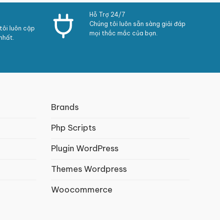
Hỗ Trợ 24/7
Chúng tôi luôn sẵn sàng giải đáp
ôi luôn cập
mọi thắc mắc của bạn.
nhất.
Brands
Php Scripts
Plugin WordPress
Themes Wordpress
Woocommerce