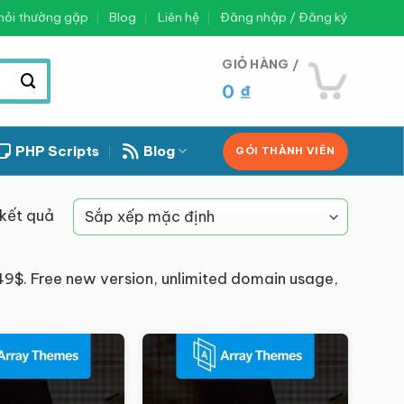
hỏi thường gặp
Blog
Liên hệ
Đăng nhập / Đăng ký
GIỎ HÀNG /
0
₫
PHP Scripts
Blog
GÓI THÀNH VIÊN
 kết quả
49$. Free new version, unlimited domain usage,
Giảm giá!