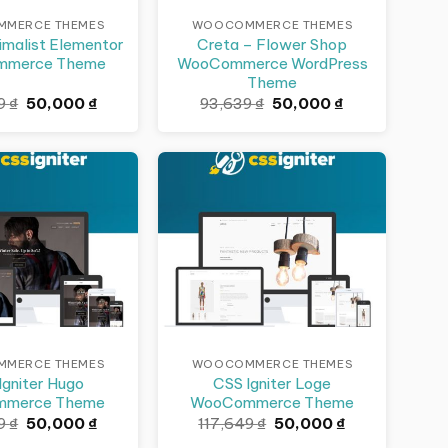
MERCE THEMES
WOOCOMMERCE THEMES
imalist Elementor
Creta – Flower Shop
merce Theme
WooCommerce WordPress
Theme
Giá
Giá
Giá
Giá
59
₫
50,000
₫
93,639
₫
50,000
₫
gốc
hiện
gốc
hiện
là:
tại
là:
tại
141,659 ₫.
là:
93,639 ₫.
là:
50,000 ₫.
50,000 ₫.
Giảm giá!
MERCE THEMES
WOOCOMMERCE THEMES
Igniter Hugo
CSS Igniter Loge
mmerce Theme
WooCommerce Theme
Giá
Giá
Giá
Giá
49
₫
50,000
₫
117,649
₫
50,000
₫
gốc
hiện
gốc
hiện