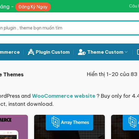
háng -
Câu 
Đăng Ký Ngay
mmerce
Plugin Custom
Theme Custom
Hiển thị 1–20 của 83
 Themes
ordPress and
WooCommerce website
? Buy only for 4.
uct, instant download.
Giảm giá!
Giảm giá!