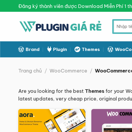
Skip
Đăng ký thành viên được Download Miễn Phí 1 t
to
content
Tìm
kiếm:
Brand
Plugin
Themes
WooCo
Trang chủ
/
WooCommerce
/
WooCommerce
Are you looking for the best
Themes
for your W
latest updates, very cheap price, original prod
Giảm giá!
Giảm giá!