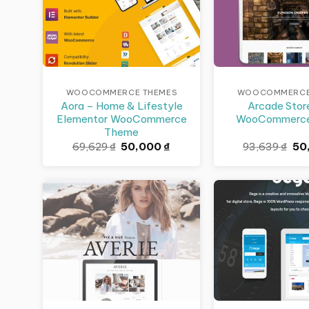
WOOCOMMERCE THEMES
WOOCOMMERCE
Aora – Home & Lifestyle
Arcade Stor
Elementor WooCommerce
WooCommerc
Theme
Giá
Giá
Giá
69,629
₫
50,000
₫
93,639
₫
50
gốc
hiện
gố
là:
tại
là:
69,629 ₫.
là:
93,
50,000 ₫.
Giảm giá!
Giảm giá!