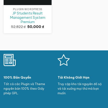
PLUGIN WORDPRESS
JP Students Result
Management System
Premium
Giá
Giá
52,822
₫
50,000
₫
gốc
hiện
là:
tại
52,822 ₫.
là:
50,000 ₫.
100% Bản Quyền
Tải Không Giới Hạn
Tất cả các Plugin và Theme
Truy cập kho tài nguyên đồ sộ
nguyên bản 100% theo Giấy
và tải xuống mọi thứ mà bạn
phép GPL.
muốn.