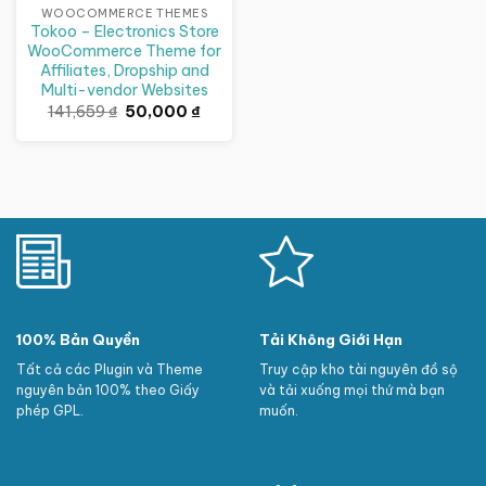
WOOCOMMERCE THEMES
Tokoo – Electronics Store
WooCommerce Theme for
Affiliates, Dropship and
Multi-vendor Websites
Giá
Giá
141,659
₫
50,000
₫
gốc
hiện
là:
tại
141,659 ₫.
là:
50,000 ₫.
100% Bản Quyền
Tải Không Giới Hạn
Tất cả các Plugin và Theme
Truy cập kho tài nguyên đồ sộ
nguyên bản 100% theo Giấy
và tải xuống mọi thứ mà bạn
phép GPL.
muốn.