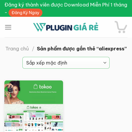
Skip
Đăng ký thành viên được Download Miễn Phí 1 tháng
to
-
Đăng Ký Ngay
content
Trang chủ
/
Sản phẩm được gắn thẻ “aliexpress”
Giảm giá!