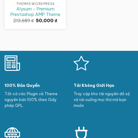
THEMES WORDPRESS
Alysum – Premium
Prestashop AMP Theme
Giá
Giá
213,689
₫
50,000
₫
gốc
hiện
là:
tại
213,689 ₫.
là:
50,000 ₫.
100% Bản Quyền
Tải Không Giới Hạn
Tất cả các Plugin và Theme
Truy cập kho tài nguyên đồ sộ
nguyên bản 100% theo Giấy
và tải xuống mọi thứ mà bạn
phép GPL.
muốn.