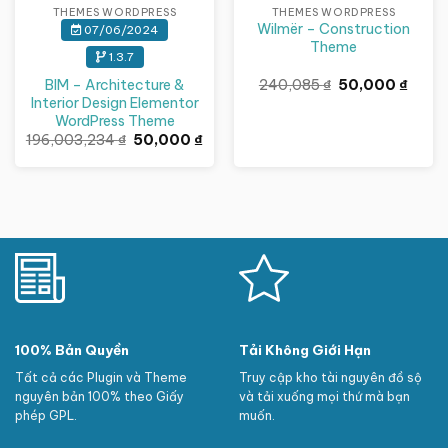
THEMES WORDPRESS
THEMES WORDPRESS
Wilmër – Construction
07/06/2024
Theme
1.3.7
Giá
Giá
BIM – Architecture &
240,085
₫
50,000
₫
gốc
hiện
Interior Design Elementor
là:
tại
WordPress Theme
240,085 ₫.
là:
Giá
Giá
50,00
196,003,234
₫
50,000
₫
gốc
hiện
là:
tại
196,003,234 ₫.
là:
50,000 ₫.
100% Bản Quyền
Tải Không Giới Hạn
Tất cả các Plugin và Theme
Truy cập kho tài nguyên đồ sộ
nguyên bản 100% theo Giấy
và tải xuống mọi thứ mà bạn
phép GPL.
muốn.