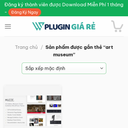
Skip
Đăng ký thành viên được Download Miễn Phí 1 tháng
to
-
Đăng Ký Ngay
content
Trang chủ
/
Sản phẩm được gắn thẻ “art
museum”
Giảm giá!