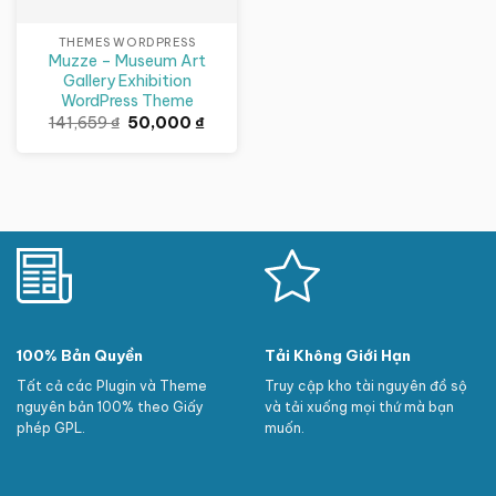
THEMES WORDPRESS
Muzze – Museum Art
Gallery Exhibition
WordPress Theme
Giá
Giá
141,659
₫
50,000
₫
gốc
hiện
là:
tại
141,659 ₫.
là:
50,000 ₫.
100% Bản Quyền
Tải Không Giới Hạn
Tất cả các Plugin và Theme
Truy cập kho tài nguyên đồ sộ
nguyên bản 100% theo Giấy
và tải xuống mọi thứ mà bạn
phép GPL.
muốn.