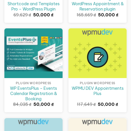
Shortcode and Templates
WordPress Appointment &
Pro – WordPress Plugin
Reservation plugin
Giá
Giá
Giá
Giá
69,629
₫
50,000
₫
165,669
₫
50,000
₫
gốc
hiện
gốc
hiện
là:
tại
là:
tại
69,629 ₫.
là:
165,669 ₫.
là:
50,000 ₫.
50,00
Giảm giá!
Giảm giá!
PLUGIN WORDPRESS
PLUGIN WORDPRESS
WP EventsPlus – Events
WPMU DEV Appointments
Calendar Registration &
Plus
Booking
Giá
Giá
Giá
Giá
84,035
₫
50,000
₫
117,649
₫
50,000
₫
gốc
hiện
gốc
hiện
là:
tại
là:
tại
84,035 ₫.
là:
117,649 ₫.
là:
50,000 ₫.
50,000
Giảm giá!
Giảm giá!