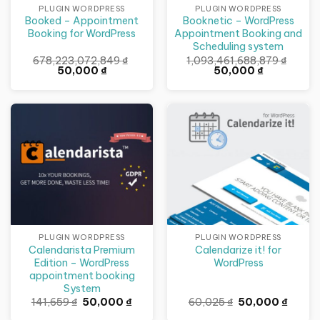
PLUGIN WORDPRESS
PLUGIN WORDPRESS
Booked – Appointment
Booknetic – WordPress
Booking for WordPress
Appointment Booking and
Scheduling system
678,223,072,849
₫
1,093,461,688,879
₫
Giá
Giá
Giá
Giá
50,000
₫
50,000
₫
gốc
hiện
gốc
hiện
là:
tại
là:
tại
678,223,072,849 ₫.
là:
1,093,461,688,879 ₫.
là:
50,000 ₫.
50,000 ₫.
Giảm giá!
Giảm giá!
PLUGIN WORDPRESS
PLUGIN WORDPRESS
Calendarista Premium
Calendarize it! for
Edition – WordPress
WordPress
appointment booking
System
Giá
Giá
Giá
Giá
141,659
₫
50,000
₫
60,025
₫
50,000
₫
gốc
hiện
gốc
hiện