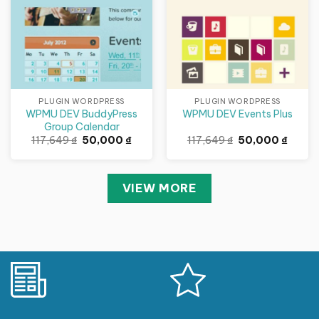
PLUGIN WORDPRESS
PLUGIN WORDPRESS
WPMU DEV BuddyPress
WPMU DEV Events Plus
Group Calendar
Giá
Giá
Giá
Giá
117,649
₫
50,000
₫
117,649
₫
50,000
₫
gốc
hiện
gốc
hiện
là:
tại
là:
tại
117,649 ₫.
là:
117,649 ₫.
là:
50,000 ₫.
50,000
VIEW MORE