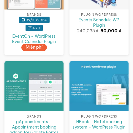
BRANDS
PLUGIN WORDPRESS
Events Schedule WP
09/10/2024
Plugin
4.7.1
Giá
Giá
240,035
₫
50,000
₫
gốc
hiện
EventOn – WordPress
là:
tại
Event Calendar Plugin
240,035 ₫.
là:
50,00
Miễn phí
Giảm giá!
Giảm giá!
BRANDS
PLUGIN WORDPRESS
gAppointments –
HBook – Hotel booking
Appointment booking
system – WordPress Plugin
addon for Gravity Forms