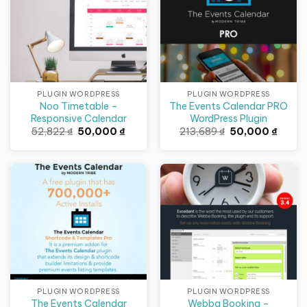
PLUGIN WORDPRESS
PLUGIN WORDPRESS
Noo Timetable –
The Events Calendar PRO
Responsive Calendar
WordPress Plugin
Giá
Giá
Giá
Giá
52,822
₫
50,000
₫
213,689
₫
50,000
₫
gốc
hiện
gốc
hiện
là:
tại
là:
tại
52,822 ₫.
là:
213,689 ₫.
là:
50,000 ₫.
50,00
Giảm giá!
Giảm giá!
PLUGIN WORDPRESS
PLUGIN WORDPRESS
The Events Calendar
Webba Booking –