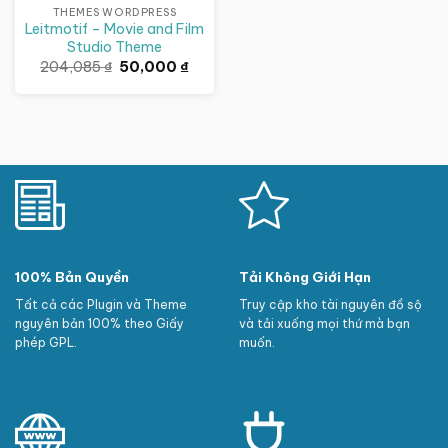
THEMES WORDPRESS
Leitmotif – Movie and Film
Studio Theme
Giá
Giá
204,085
₫
50,000
₫
gốc
hiện
là:
tại
204,085 ₫.
là:
50,000 ₫.
100% Bản Quyền
Tải Không Giới Hạn
Tất cả các Plugin và Theme
Truy cập kho tài nguyên đồ sộ
nguyên bản 100% theo Giấy
và tải xuống mọi thứ mà bạn
phép GPL.
muốn.