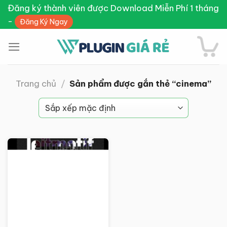
Skip
Đăng ký thành viên được Download Miễn Phí 1 tháng
to
-
Đăng Ký Ngay
content
Trang chủ
/
Sản phẩm được gắn thẻ “cinema”
Giảm giá!