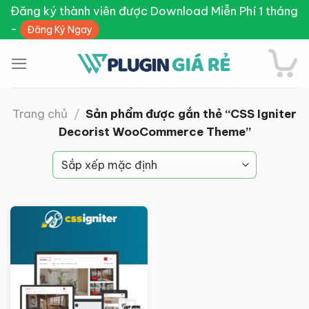
Skip
Đăng ký thành viên được Download Miễn Phí 1 tháng
to
-
Đăng Ký Ngay
content
Trang chủ
/
Sản phẩm được gắn thẻ “CSS Igniter
Decorist WooCommerce Theme”
Giảm giá!