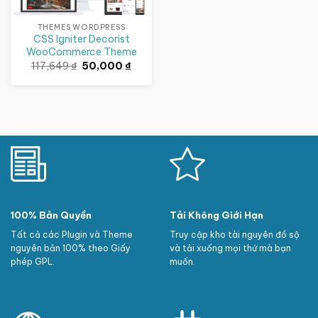
THEMES WORDPRESS
CSS Igniter Decorist
WooCommerce Theme
Giá
Giá
117,649
₫
50,000
₫
gốc
hiện
là:
tại
117,649 ₫.
là:
50,000 ₫.
100% Bản Quyền
Tải Không Giới Hạn
Tất cả các Plugin và Theme
Truy cập kho tài nguyên đồ sộ
nguyên bản 100% theo Giấy
và tải xuống mọi thứ mà bạn
phép GPL.
muốn.