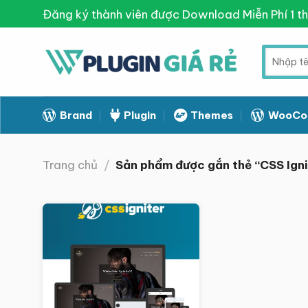
Skip
Đăng ký thành viên được Download Miễn Phí 1 t
to
content
Tìm
kiếm:
Brand
Plugin
Themes
WooCo
Trang chủ
/
Sản phẩm được gắn thẻ “CSS Ig
Giảm giá!