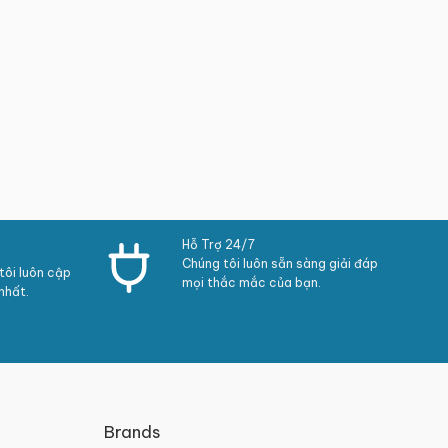
Hỗ Trợ 24/7
Chúng tôi luôn sẵn sàng giải đáp
ôi luôn cập
mọi thắc mắc của bạn.
nhất.
Brands