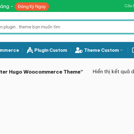
háng -
Câu 
Đăng Ký Ngay
mmerce
Plugin Custom
Theme Custom
Hiển thị kết quả 
niter Hugo Woocommerce Theme”