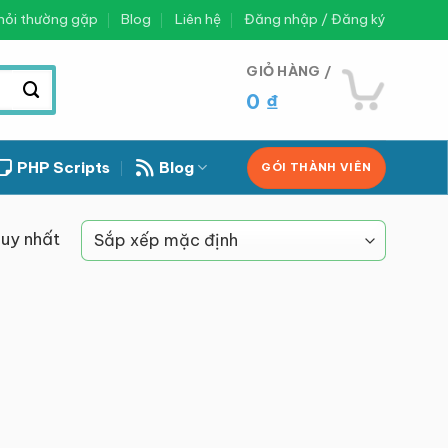
hỏi thường gặp
Blog
Liên hệ
Đăng nhập / Đăng ký
GIỎ HÀNG /
0
₫
PHP Scripts
Blog
GÓI THÀNH VIÊN
duy nhất