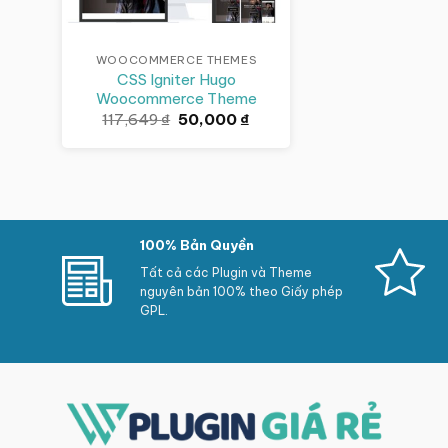
WOOCOMMERCE THEMES
CSS Igniter Hugo
Woocommerce Theme
Giá
Giá
117,649
₫
50,000
₫
gốc
hiện
là:
tại
117,649 ₫.
là:
50,000 ₫.
100% Bản Quyền
Tất cả các Plugin và Theme
nguyên bản 100% theo Giấy phép
GPL.