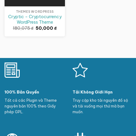
THEMES WORDPRESS
Cryptic – Cryptocurrency
WordPress Theme
Giá
Giá
180,075
₫
50,000
₫
gốc
hiện
là:
tại
180,075 ₫.
là:
50,000 ₫.
100% Bản Quyền
Tải Không Giới Hạn
Tất cả các Plugin và Theme
Truy cập kho tài nguyên đồ sộ
nguyên bản 100% theo Giấy
và tải xuống mọi thứ mà bạn
phép GPL.
muốn.