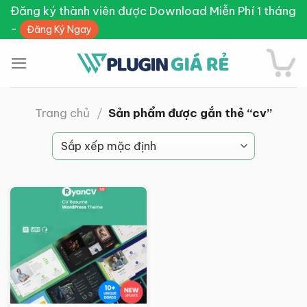
Skip
Đăng ký thành viên được Download Miễn Phí 1 tháng
to
-
Đăng Ký Ngay
content
Trang chủ
/
Sản phẩm được gắn thẻ “cv”
Giảm giá!