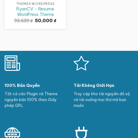
THEMES WORDPRESS
RyanCV – Resume
WordPress Theme
Giá
Giá
93,639
₫
50,000
₫
gốc
hiện
là:
tại
93,639 ₫.
là:
50,000 ₫.
100% Bản Quyền
Tải Không Giới Hạn
Tất cả các Plugin và Theme
Truy cập kho tài nguyên đồ sộ
nguyên bản 100% theo Giấy
và tải xuống mọi thứ mà bạn
phép GPL.
muốn.