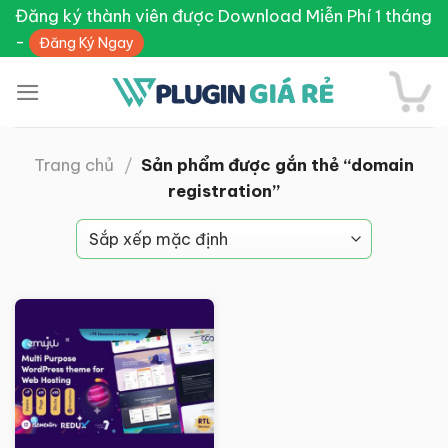
Skip
Đăng ký thành viên được Download Miễn Phí 1 tháng
to
-
Đăng Ký Ngay
content
Trang chủ
/
Sản phẩm được gắn thẻ “domain
registration”
Giảm giá!