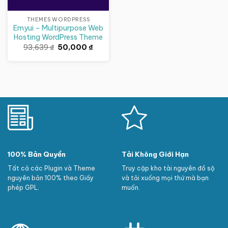
THEMES WORDPRESS
Emyui – Multipurpose Web
Hosting WordPress Theme
Giá
Giá
93,639
₫
50,000
₫
gốc
hiện
là:
tại
93,639 ₫.
là:
50,000 ₫.
100% Bản Quyền
Tải Không Giới Hạn
Tất cả các Plugin và Theme
Truy cập kho tài nguyên đồ sộ
nguyên bản 100% theo Giấy
và tải xuống mọi thứ mà bạn
phép GPL.
muốn.