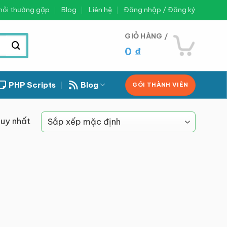
hỏi thường gặp
Blog
Liên hệ
Đăng nhập / Đăng ký
GIỎ HÀNG /
0
₫
PHP Scripts
Blog
GÓI THÀNH VIÊN
duy nhất