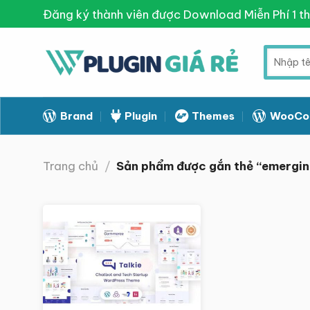
Skip
Đăng ký thành viên được Download Miễn Phí 1 t
to
content
Tìm
kiếm:
Brand
Plugin
Themes
WooCo
Trang chủ
/
Sản phẩm được gắn thẻ “emergin
Giảm giá!