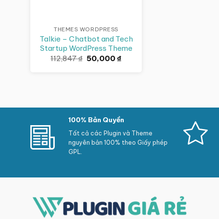
THEMES WORDPRESS
Talkie – Chatbot and Tech
Startup WordPress Theme
Giá
Giá
112,847
₫
50,000
₫
gốc
hiện
là:
tại
112,847 ₫.
là:
50,000 ₫.
100% Bản Quyền
Tất cả các Plugin và Theme
nguyên bản 100% theo Giấy phép
GPL.