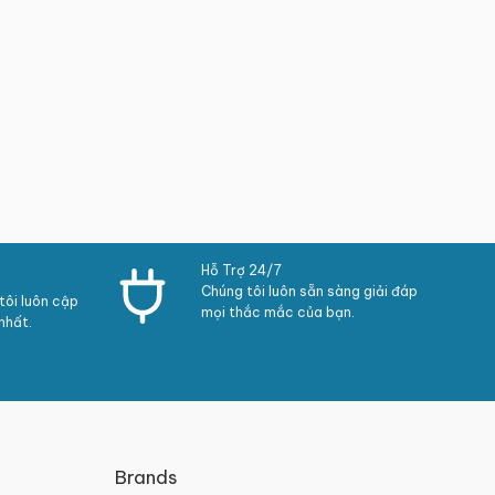
Hỗ Trợ 24/7
Chúng tôi luôn sẵn sàng giải đáp
ôi luôn cập
mọi thắc mắc của bạn.
nhất.
Brands