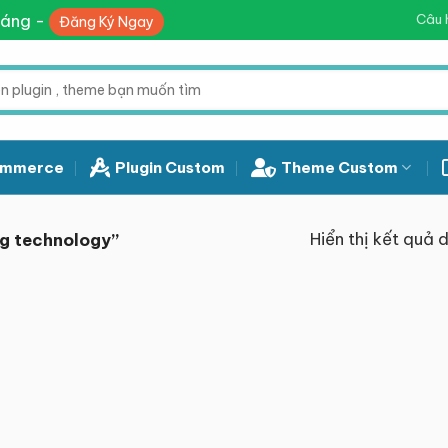
háng -
Câu 
Đăng Ký Ngay
mmerce
Plugin Custom
Theme Custom
Hiển thị kết quả 
g technology”