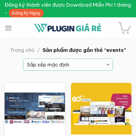
Skip
Đăng ký thành viên được Download Miễn Phí 1 tháng
to
-
Đăng Ký Ngay
content
Trang chủ
/
Sản phẩm được gắn thẻ “events”
Giảm giá!
Giảm giá!