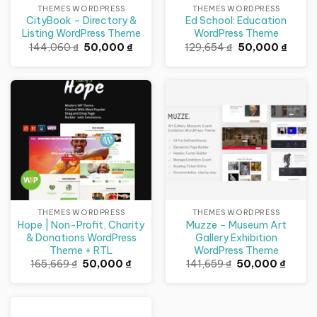
THEMES WORDPRESS
THEMES WORDPRESS
CityBook – Directory &
Ed School: Education
Listing WordPress Theme
WordPress Theme
Giá
Giá
Giá
Giá
144,060
₫
50,000
₫
129,654
₫
50,000
₫
gốc
hiện
gốc
hiện
là:
tại
là:
tại
144,060 ₫.
là:
129,654 ₫.
là:
50,000 ₫.
50,00
Giảm giá!
Giảm giá!
THEMES WORDPRESS
THEMES WORDPRESS
Hope | Non-Profit, Charity
Muzze – Museum Art
& Donations WordPress
Gallery Exhibition
Theme + RTL
WordPress Theme
Giá
Giá
Giá
Giá
165,669
₫
50,000
₫
141,659
₫
50,000
₫
gốc
hiện
gốc
hiện
là:
tại
là:
tại
165,669 ₫.
là:
141,659 ₫.
là:
50,000 ₫.
50,000
Giảm giá!