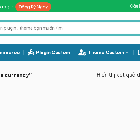
háng -
Câu 
Đăng Ký Ngay
mmerce
Plugin Custom
Theme Custom
Hiển thị kết quả 
e currency”