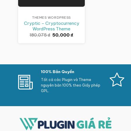
THEMES WORDPRESS
Cryptic – Cryptocurrency
WordPress Theme
Giá
Giá
180,075
₫
50,000
₫
gốc
hiện
là:
tại
180,075 ₫.
là:
50,000 ₫.
100% Bản Quyền
Tất cả các Plugin và Theme
nguyên bản 100% theo Giấy phép
GPL.