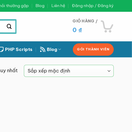
hỏi thường gặp
Blog
Liên hệ
Đăng nhập / Đăng ký
GIỎ HÀNG /
0
₫
PHP Scripts
Blog
GÓI THÀNH VIÊN
duy nhất