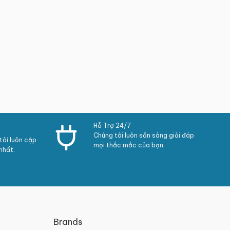
Hỗ Trợ 24/7
Chúng tôi luôn sẵn sàng giải đáp
ôi luôn cập
mọi thắc mắc của bạn.
nhất.
Brands