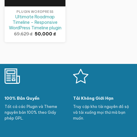
PLUGIN WORDPRESS
Ultimate Roadmap
Timeline – Responsive
WordPress Timeline plugin
Giá
Giá
69,629
₫
50,000
₫
gốc
hiện
là:
tại
69,629 ₫.
là:
50,000 ₫.
100% Bản Quyền
Tải Không Giới Hạn
Tất cả các Plugin và Theme
Truy cập kho tài nguyên đồ sộ
nguyên bản 100% theo Giấy
và tải xuống mọi thứ mà bạn
phép GPL.
muốn.