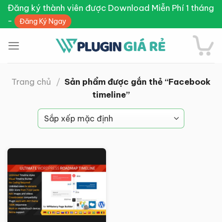
Skip
Đăng ký thành viên được Download Miễn Phí 1 tháng
to
-
Đăng Ký Ngay
content
Trang chủ
/
Sản phẩm được gắn thẻ “Facebook
timeline”
Giảm giá!