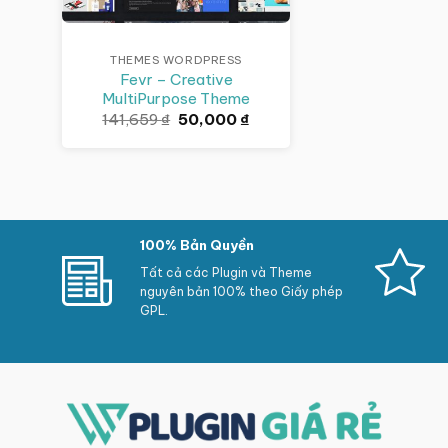
THEMES WORDPRESS
Fevr – Creative
MultiPurpose Theme
Giá
Giá
141,659
₫
50,000
₫
gốc
hiện
là:
tại
141,659 ₫.
là:
50,000 ₫.
100% Bản Quyền
Tất cả các Plugin và Theme
nguyên bản 100% theo Giấy phép
GPL.