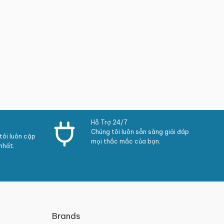
Hỗ Trợ 24/7
Chúng tôi luôn sẵn sàng giải đáp
ôi luôn cập
mọi thắc mắc của bạn.
nhất.
Brands