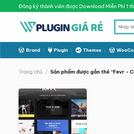
Skip
Đăng ký thành viên được Download Miễn Phí 1 t
to
content
Tìm
kiếm:
Brand
Plugin
Themes
WooCo
Trang chủ
/
Sản phẩm được gắn thẻ “Fevr - C
Giảm giá!