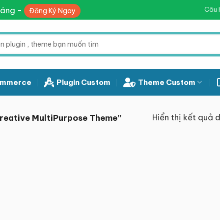
háng -
Câu 
Đăng Ký Ngay
mmerce
Plugin Custom
Theme Custom
Hiển thị kết quả 
reative MultiPurpose Theme”