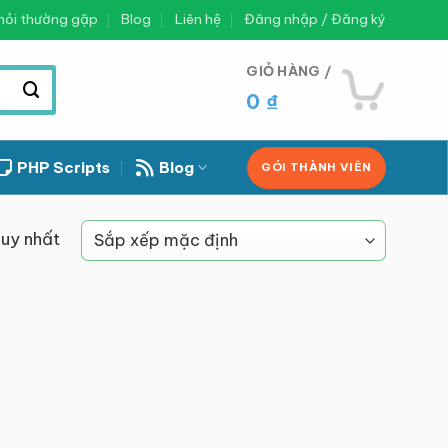
hỏi thường gặp
Blog
Liên hệ
Đăng nhập / Đăng ký
GIỎ HÀNG /
0
₫
PHP Scripts
Blog
GÓI THÀNH VIÊN
duy nhất