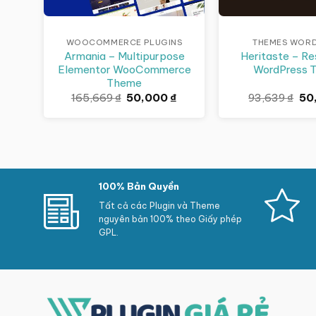
WOOCOMMERCE PLUGINS
THEMES WOR
Armania – Multipurpose
Heritaste – Re
Elementor WooCommerce
WordPress 
Theme
Giá
Giá
Giá
165,669
₫
50,000
₫
93,639
₫
50
gốc
hiện
gố
là:
tại
là:
165,669 ₫.
là:
93,
50,000 ₫.
100% Bản Quyền
Tất cả các Plugin và Theme
nguyên bản 100% theo Giấy phép
GPL.