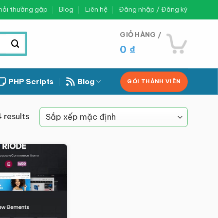
hỏi thường gặp
Blog
Liên hệ
Đăng nhập / Đăng ký
GIỎ HÀNG /
0
₫
PHP Scripts
Blog
GÓI THÀNH VIÊN
 results