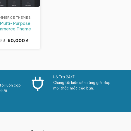
MERCE THEMES
 Multi-Purpose
merce Theme
Giá
Giá
59
₫
50,000
₫
gốc
hiện
là:
tại
141,659 ₫.
là:
50,000 ₫.
Hỗ Trợ 24/7
Chúng tôi luôn sẵn sàng giải đáp
ôi luôn cập
mọi thắc mắc của bạn.
nhất.