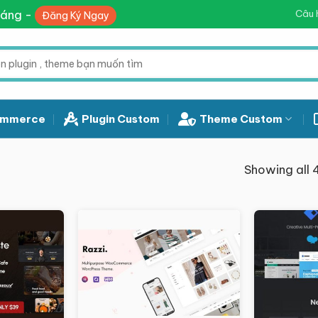
háng -
Câu 
Đăng Ký Ngay
mmerce
Plugin Custom
Theme Custom
Showing all 4
Giảm giá!
Giảm giá!