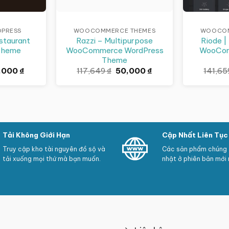
DPRESS
WOOCOMMERCE THEMES
WOOCOM
staurant
Razzi – Multipurpose
Riode |
Theme
WooCommerce WordPress
WooCom
Theme
Giá
Giá
Giá
,000
₫
117,649
₫
50,000
₫
141,6
c
hiện
gốc
hiện
tại
là:
tại
639 ₫.
là:
117,649 ₫.
là:
50,000 ₫.
50,000 ₫.
Tải Không Giới Hạn
Cập Nhất Liên Tục
Truy cập kho tài nguyên đồ sộ và
Các sản phẩm chúng t
tải xuống mọi thứ mà bạn muốn.
nhật ở phiên bản mới 