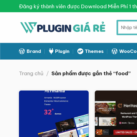
Skip
Đăng ký thành viên được Download Miễn Phí 1 t
to
content
Tìm
kiếm:
Brand
Plugin
Themes
WooCo
Trang chủ
/
Sản phẩm được gắn thẻ “food”
Giảm giá!
Giảm giá!