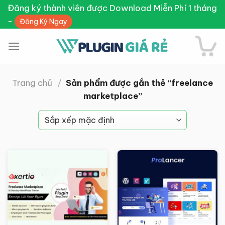
Skip
Đăng ký thành viên được Download Miễn Phí 1 tháng
to
-
Đăng Ký Ngay
content
Trang chủ
/
Sản phẩm được gắn thẻ “freelance
marketplace”
Giảm giá!
Giảm giá!