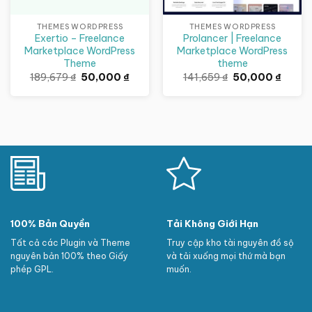
THEMES WORDPRESS
THEMES WORDPRESS
Exertio – Freelance
Prolancer | Freelance
Marketplace WordPress
Marketplace WordPress
Theme
theme
Giá
Giá
Giá
Giá
189,679
₫
50,000
₫
141,659
₫
50,000
₫
gốc
hiện
gốc
hiện
là:
tại
là:
tại
189,679 ₫.
là:
141,659 ₫.
là:
50,000 ₫.
50,000
100% Bản Quyền
Tải Không Giới Hạn
Tất cả các Plugin và Theme
Truy cập kho tài nguyên đồ sộ
nguyên bản 100% theo Giấy
và tải xuống mọi thứ mà bạn
phép GPL.
muốn.