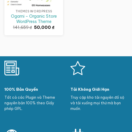
THEMES WORDPRESS
Ogami – Organic Store
WordPress Theme
Giá
Giá
141,659
₫
50,000
₫
gốc
hiện
là:
tại
141,659 ₫.
là:
50,000 ₫.
100% Bản Quyền
Tải Không Giới Hạn
Tất cả các Plugin và Theme
Truy cập kho tài nguyên đồ sộ
nguyên bản 100% theo Giấy
và tải xuống mọi thứ mà bạn
phép GPL.
muốn.