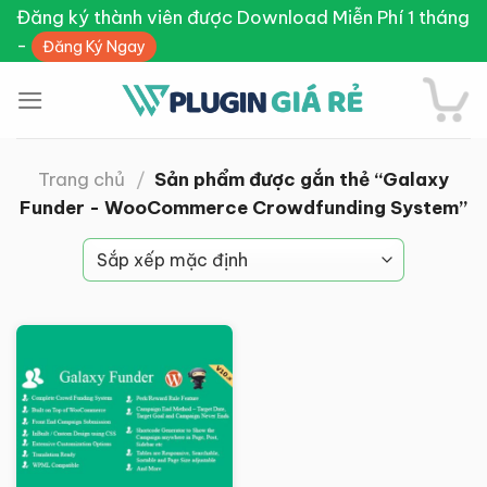
Skip
Đăng ký thành viên được Download Miễn Phí 1 tháng
to
-
Đăng Ký Ngay
content
Trang chủ
/
Sản phẩm được gắn thẻ “Galaxy
Funder - WooCommerce Crowdfunding System”
Giảm giá!