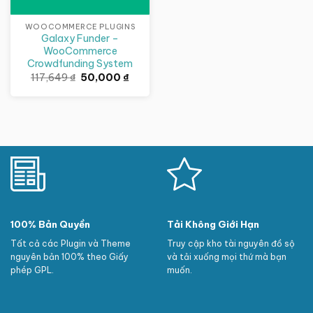
WOOCOMMERCE PLUGINS
Galaxy Funder –
WooCommerce
Crowdfunding System
Giá
Giá
117,649
₫
50,000
₫
gốc
hiện
là:
tại
117,649 ₫.
là:
50,000 ₫.
100% Bản Quyền
Tải Không Giới Hạn
Tất cả các Plugin và Theme
Truy cập kho tài nguyên đồ sộ
nguyên bản 100% theo Giấy
và tải xuống mọi thứ mà bạn
phép GPL.
muốn.