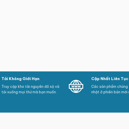
Tải Không Giới Hạn
Cập Nhất Liên Tục
Truy cập kho tài nguyên đồ sộ và
Các sản phẩm chúng t
tải xuống mọi thứ mà bạn muốn.
nhật ở phiên bản mới 