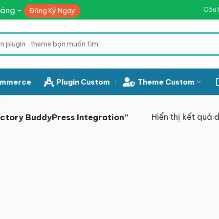
háng -
Câu 
Đăng Ký Ngay
mmerce
Plugin Custom
Theme Custom
Hiển thị kết quả 
ctory BuddyPress Integration”