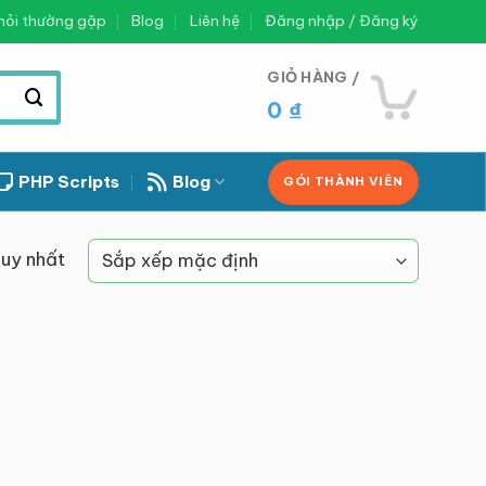
hỏi thường gặp
Blog
Liên hệ
Đăng nhập / Đăng ký
GIỎ HÀNG /
0
₫
PHP Scripts
Blog
GÓI THÀNH VIÊN
duy nhất