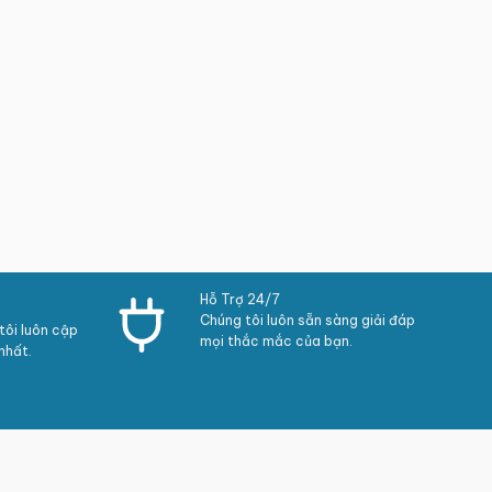
Hỗ Trợ 24/7
Chúng tôi luôn sẵn sàng giải đáp
ôi luôn cập
mọi thắc mắc của bạn.
nhất.