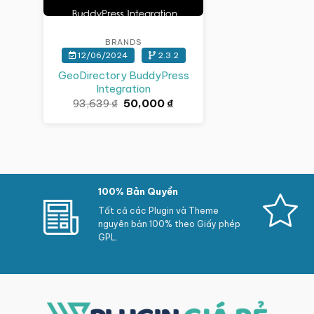
BRANDS
12/06/2024
2.3.2
GeoDirectory BuddyPress
Integration
Giá
Giá
93,639
₫
50,000
₫
gốc
hiện
là:
tại
93,639 ₫.
là:
50,000 ₫.
100% Bản Quyền
Tất cả các Plugin và Theme
nguyên bản 100% theo Giấy phép
GPL.