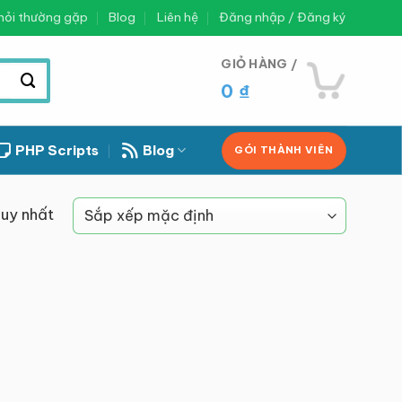
hỏi thường gặp
Blog
Liên hệ
Đăng nhập / Đăng ký
GIỎ HÀNG /
0
₫
PHP Scripts
Blog
GÓI THÀNH VIÊN
duy nhất