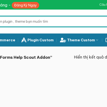
háng -
Câu 
Đăng Ký Ngay
mmerce
Plugin Custom
Theme Custom
Hiển thị kết quả 
 Forms Help Scout Addon”