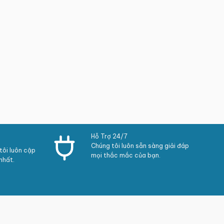
Hỗ Trợ 24/7
Chúng tôi luôn sẵn sàng giải đáp
ôi luôn cập
mọi thắc mắc của bạn.
nhất.