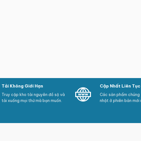
Tải Không Giới Hạn
Cập Nhất Liên Tục
Truy cập kho tài nguyên đồ sộ và
Các sản phẩm chúng t
tải xuống mọi thứ mà bạn muốn.
nhật ở phiên bản mới 