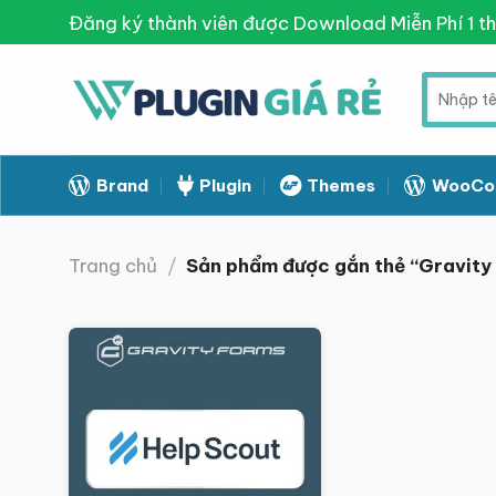
Skip
Đăng ký thành viên được Download Miễn Phí 1 t
to
content
Tìm
kiếm:
Brand
Plugin
Themes
WooCo
Trang chủ
/
Sản phẩm được gắn thẻ “Gravity
Giảm giá!