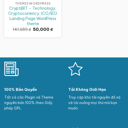
THEMES WORDPRESS
CryptiBIT – Technology,
Cryptocurrency, ICO/IEO
Landing Page WordPress
theme
Giá
Giá
141,659
₫
50,000
₫
gốc
hiện
là:
tại
141,659 ₫.
là:
50,000 ₫.
100% Bản Quyền
Tải Không Giới Hạn
Tất cả các Plugin và Theme
Truy cập kho tài nguyên đồ sộ
nguyên bản 100% theo Giấy
và tải xuống mọi thứ mà bạn
phép GPL.
muốn.