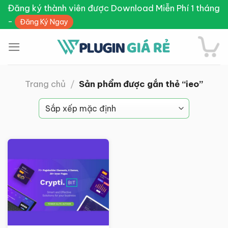
Skip
Đăng ký thành viên được Download Miễn Phí 1 tháng
to
-
Đăng Ký Ngay
content
Trang chủ
/
Sản phẩm được gắn thẻ “ieo”
Giảm giá!