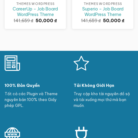
THEMES WORDPRESS
THEMES WORDPRESS
CareerUp – Job Board
Superio – Job Board
WordPress Theme
WordPress Theme
Giá
Giá
Giá
Giá
141,659
₫
50,000
₫
141,659
₫
50,000
₫
gốc
hiện
gốc
hiện
là:
tại
là:
tại
141,659 ₫.
là:
141,659 ₫.
là:
50,000 ₫.
50,000
100% Bản Quyền
Tải Không Giới Hạn
Tất cả các Plugin và Theme
Truy cập kho tài nguyên đồ sộ
nguyên bản 100% theo Giấy
và tải xuống mọi thứ mà bạn
phép GPL.
muốn.