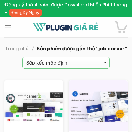
Skip
Đăng ký thành viên được Download Miễn Phí 1 tháng
to
-
Đăng Ký Ngay
content
Trang chủ
/
Sản phẩm được gắn thẻ “job career”
Giảm giá!
Giảm giá!