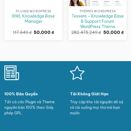
PLUGIN WORDPRESS
THEMES WORDPRESS
BWL Knowledge Base
Tessera – Knowledge Base
Manager
& Support Forum
WordPress Theme
Giá
Giá
Giá
Giá
117,649
₫
50,000
₫
282,475,249
₫
50,000
₫
gốc
hiện
gốc
hiệ
là:
tại
là:
tại
117,649 ₫.
là:
282,475,249 
là:
50,000 ₫.
50,
100% Bản Quyền
Tải Không Giới Hạn
Tất cả các Plugin và Theme
Truy cập kho tài nguyên đồ sộ
nguyên bản 100% theo Giấy
và tải xuống mọi thứ mà bạn
phép GPL.
muốn.