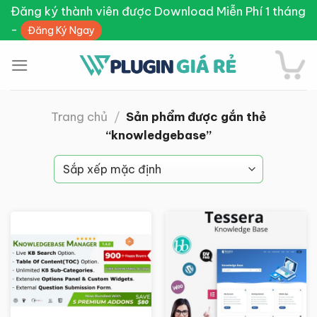
Skip
Đăng ký thành viên được Download Miễn Phí 1 tháng
to
-
Đăng Ký Ngay
content
Trang chủ
/
Sản phẩm được gắn thẻ
“knowledgebase”
Giảm giá!
Giảm giá!