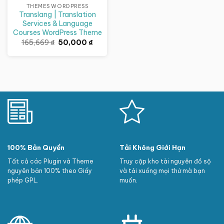
THEMES WORDPRESS
Translang | Translation
Services & Language
Courses WordPress Theme
Giá
Giá
165,669
₫
50,000
₫
gốc
hiện
là:
tại
165,669 ₫.
là:
50,000 ₫.
100% Bản Quyền
Tải Không Giới Hạn
Tất cả các Plugin và Theme
Truy cập kho tài nguyên đồ sộ
nguyên bản 100% theo Giấy
và tải xuống mọi thứ mà bạn
phép GPL.
muốn.