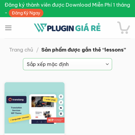
Skip
Đăng ký thành viên được Download Miễn Phí 1 tháng
to
-
Đăng Ký Ngay
content
Trang chủ
/
Sản phẩm được gắn thẻ “lessons”
Giảm giá!