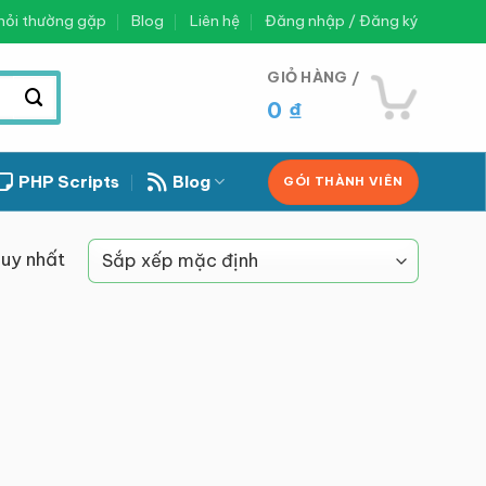
hỏi thường gặp
Blog
Liên hệ
Đăng nhập / Đăng ký
GIỎ HÀNG /
0
₫
PHP Scripts
Blog
GÓI THÀNH VIÊN
duy nhất