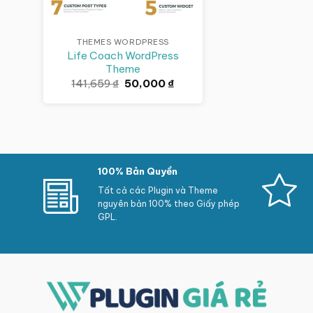
THEMES WORDPRESS
Life Coach WordPress
Theme
Giá
Giá
141,659
₫
50,000
₫
gốc
hiện
là:
tại
141,659 ₫.
là:
50,000 ₫.
100% Bản Quyền
Tất cả các Plugin và Theme
nguyên bản 100% theo Giấy phép
GPL.