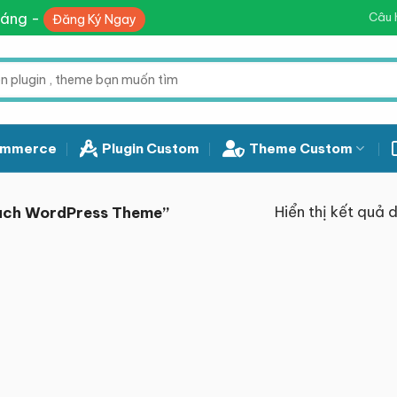
háng -
Câu 
Đăng Ký Ngay
mmerce
Plugin Custom
Theme Custom
Hiển thị kết quả 
oach WordPress Theme”