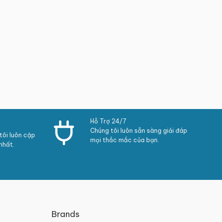
Hỗ Trợ 24/7
Chúng tôi luôn sẵn sàng giải đáp
ôi luôn cập
mọi thắc mắc của bạn.
nhất.
Brands