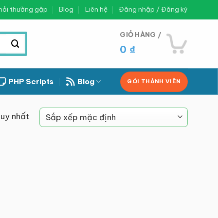
hỏi thường gặp
Blog
Liên hệ
Đăng nhập / Đăng ký
GIỎ HÀNG /
0
₫
PHP Scripts
Blog
GÓI THÀNH VIÊN
duy nhất