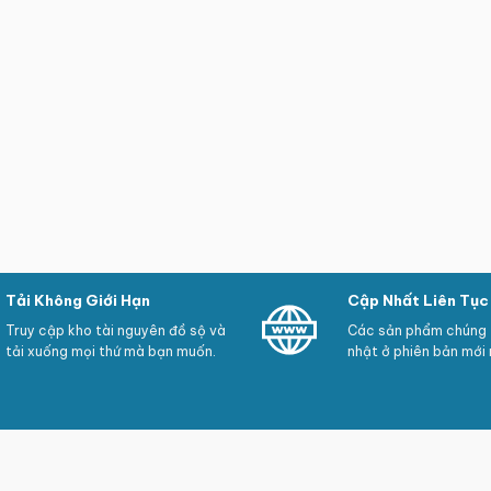
Tải Không Giới Hạn
Cập Nhất Liên Tục
Truy cập kho tài nguyên đồ sộ và
Các sản phẩm chúng t
tải xuống mọi thứ mà bạn muốn.
nhật ở phiên bản mới 