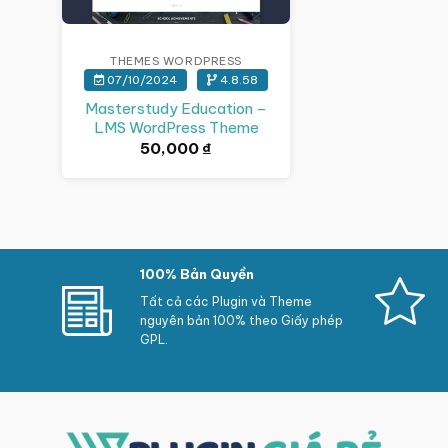
THEMES WORDPRESS
07/10/2024
4.8.58
Masterstudy Education –
LMS WordPress Theme
50,000
₫
100% Bản Quyền
Tất cả các Plugin và Theme
nguyên bản 100% theo Giấy phép
GPL.