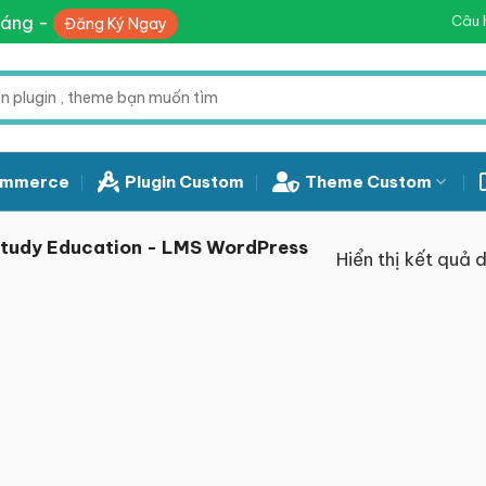
háng -
Câu 
Đăng Ký Ngay
mmerce
Plugin Custom
Theme Custom
study Education - LMS WordPress
Hiển thị kết quả 