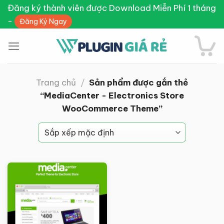
Skip
Đăng ký thành viên được Download Miễn Phí 1 tháng
to
-
Đăng Ký Ngay
content
Trang chủ
/
Sản phẩm được gắn thẻ
“MediaCenter - Electronics Store
WooCommerce Theme”
Giảm giá!