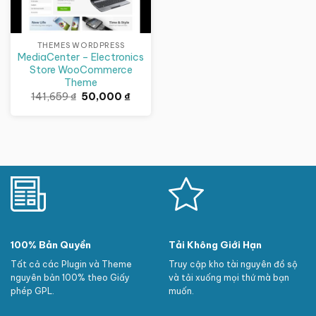
THEMES WORDPRESS
MediaCenter – Electronics
Store WooCommerce
Theme
Giá
Giá
141,659
₫
50,000
₫
gốc
hiện
là:
tại
141,659 ₫.
là:
50,000 ₫.
100% Bản Quyền
Tải Không Giới Hạn
Tất cả các Plugin và Theme
Truy cập kho tài nguyên đồ sộ
nguyên bản 100% theo Giấy
và tải xuống mọi thứ mà bạn
phép GPL.
muốn.