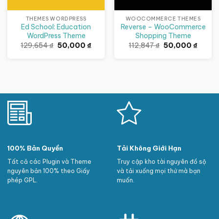
THEMES WORDPRESS
WOOCOMMERCE THEMES
Ed School: Education
Reverse – WooCommerce
WordPress Theme
Shopping Theme
Giá
Giá
Giá
Giá
129,654
₫
50,000
₫
112,847
₫
50,000
₫
gốc
hiện
gốc
hiện
là:
tại
là:
tại
129,654 ₫.
là:
112,847 ₫.
là:
50,000 ₫.
50,000
100% Bản Quyền
Tải Không Giới Hạn
Tất cả các Plugin và Theme
Truy cập kho tài nguyên đồ sộ
nguyên bản 100% theo Giấy
và tải xuống mọi thứ mà bạn
phép GPL.
muốn.