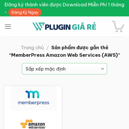
Skip
Đăng ký thành viên được Download Miễn Phí 1 tháng
to
-
Đăng Ký Ngay
content
Trang chủ
/
Sản phẩm được gắn thẻ
“MemberPress Amazon Web Services (AWS)”
Giảm giá!