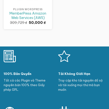
PLUGIN WORDPRESS
MemberPress Amazon
Web Services (AWS)
Giá
Giá
309,729
₫
50,000
₫
gốc
hiện
là:
tại
309,729 ₫.
là:
50,000 ₫.
100% Bản Quyền
Tải Không Giới Hạn
Tất cả các Plugin và Theme
Truy cập kho tài nguyên đồ sộ
nguyên bản 100% theo Giấy
và tải xuống mọi thứ mà bạn
phép GPL.
muốn.