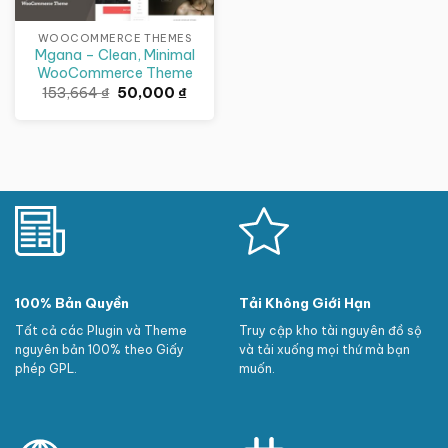
WOOCOMMERCE THEMES
Mgana – Clean, Minimal
WooCommerce Theme
Giá
Giá
153,664
₫
50,000
₫
gốc
hiện
là:
tại
153,664 ₫.
là:
50,000 ₫.
100% Bản Quyền
Tải Không Giới Hạn
Tất cả các Plugin và Theme
Truy cập kho tài nguyên đồ sộ
nguyên bản 100% theo Giấy
và tải xuống mọi thứ mà bạn
phép GPL.
muốn.