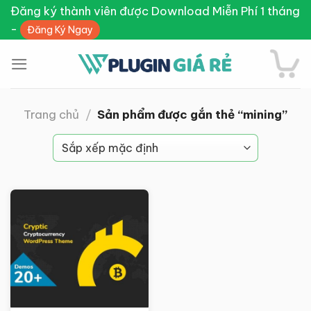
Skip
Đăng ký thành viên được Download Miễn Phí 1 tháng
to
-
Đăng Ký Ngay
content
Trang chủ
/
Sản phẩm được gắn thẻ “mining”
Giảm giá!