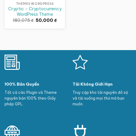
THEMES WORDPRESS
Cryptic – Cryptocurrency
WordPress Theme
Giá
Giá
180,075
₫
50,000
₫
gốc
hiện
là:
tại
180,075 ₫.
là:
50,000 ₫.
100% Bản Quyền
Tải Không Giới Hạn
Tất cả các Plugin và Theme
Truy cập kho tài nguyên đồ sộ
nguyên bản 100% theo Giấy
và tải xuống mọi thứ mà bạn
phép GPL.
muốn.