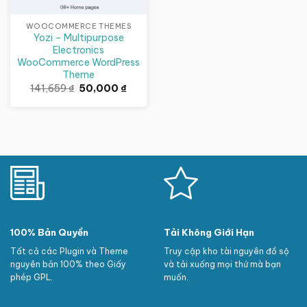
WOOCOMMERCE THEMES
Yozi – Multipurpose
Electronics
WooCommerce WordPress
Theme
Giá
Giá
141,659
₫
50,000
₫
gốc
hiện
là:
tại
141,659 ₫.
là:
50,000 ₫.
100% Bản Quyền
Tải Không Giới Hạn
Tất cả các Plugin và Theme
Truy cập kho tài nguyên đồ sộ
nguyên bản 100% theo Giấy
và tải xuống mọi thứ mà bạn
phép GPL.
muốn.