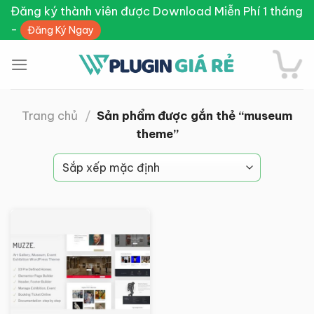
Skip
Đăng ký thành viên được Download Miễn Phí 1 tháng
to
-
Đăng Ký Ngay
content
Trang chủ
/
Sản phẩm được gắn thẻ “museum
theme”
Giảm giá!