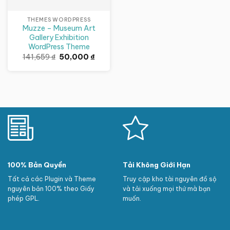
THEMES WORDPRESS
Muzze – Museum Art
Gallery Exhibition
WordPress Theme
Giá
Giá
141,659
₫
50,000
₫
gốc
hiện
là:
tại
141,659 ₫.
là:
50,000 ₫.
100% Bản Quyền
Tải Không Giới Hạn
Tất cả các Plugin và Theme
Truy cập kho tài nguyên đồ sộ
nguyên bản 100% theo Giấy
và tải xuống mọi thứ mà bạn
phép GPL.
muốn.