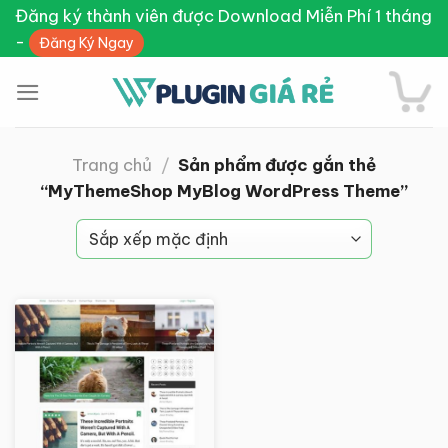
Skip
Đăng ký thành viên được Download Miễn Phí 1 tháng
to
-
Đăng Ký Ngay
content
Trang chủ
/
Sản phẩm được gắn thẻ
“MyThemeShop MyBlog WordPress Theme”