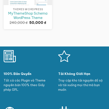
THEMES WORDPRESS
MyThemeShop Schema
WordPress Theme
Giá
Giá
240,000
₫
50,000
₫
gốc
hiện
là:
tại
240,000 ₫.
là:
50,000 ₫.
100% Bản Quyền
Tải Không Giới Hạn
Tất cả các Plugin và Theme
Truy cập kho tài nguyên đồ sộ
nguyên bản 100% theo Giấy
và tải xuống mọi thứ mà bạn
phép GPL.
muốn.