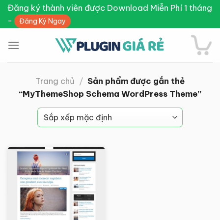
Skip
Đăng ký thành viên được Download Miễn Phí 1 tháng
to
-
Đăng Ký Ngay
content
Trang chủ
/
Sản phẩm được gắn thẻ
“MyThemeShop Schema WordPress Theme”
Giảm giá!