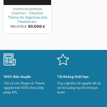
THEMES WORDPRESS
Overton – Creative
Theme for Agencies and
Freelancers
Giá
Giá
180,075
₫
50,000
₫
gốc
hiện
là:
tại
180,075 ₫.
là:
50,000 ₫.
100% Bản Quyền
Tải Không Giới Hạn
Tất cả các Plugin và Theme
Truy cập kho tài nguyên đồ sộ
nguyên bản 100% theo Giấy
và tải xuống mọi thứ mà bạn
phép GPL.
muốn.