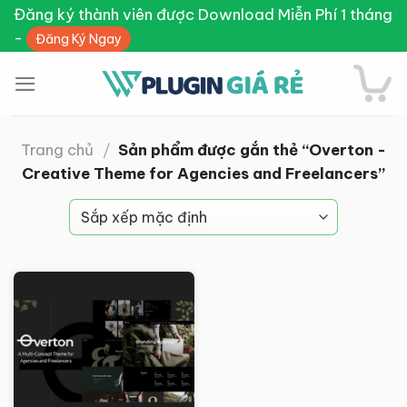
Skip
Đăng ký thành viên được Download Miễn Phí 1 tháng
to
-
Đăng Ký Ngay
content
Trang chủ
/
Sản phẩm được gắn thẻ “Overton -
Creative Theme for Agencies and Freelancers”
Giảm giá!