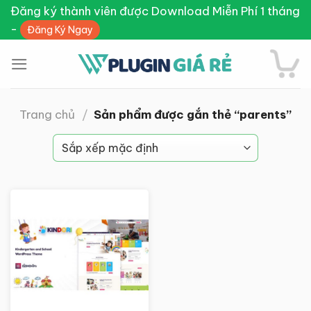
Skip
Đăng ký thành viên được Download Miễn Phí 1 tháng
to
-
Đăng Ký Ngay
content
Trang chủ
/
Sản phẩm được gắn thẻ “parents”
Giảm giá!