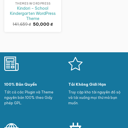
THEMES WORDPRESS
Kindori – School
Kindergarten WordPress
Theme
Giá
Giá
141,659
₫
50,000
₫
gốc
hiện
là:
tại
141,659 ₫.
là:
50,000 ₫.
100% Bản Quyền
Tải Không Giới Hạn
Tất cả các Plugin và Theme
Truy cập kho tài nguyên đồ sộ
nguyên bản 100% theo Giấy
và tải xuống mọi thứ mà bạn
phép GPL.
muốn.