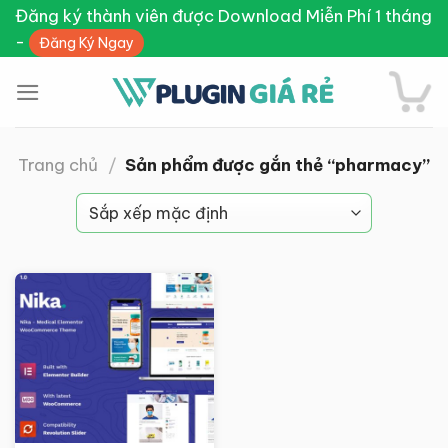
Skip
Đăng ký thành viên được Download Miễn Phí 1 tháng
to
-
Đăng Ký Ngay
content
Trang chủ
/
Sản phẩm được gắn thẻ “pharmacy”
Giảm giá!