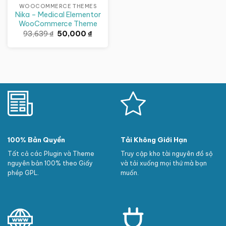
WOOCOMMERCE THEMES
Nika – Medical Elementor
WooCommerce Theme
Giá
Giá
93,639
₫
50,000
₫
gốc
hiện
là:
tại
93,639 ₫.
là:
50,000 ₫.
100% Bản Quyền
Tải Không Giới Hạn
Tất cả các Plugin và Theme
Truy cập kho tài nguyên đồ sộ
nguyên bản 100% theo Giấy
và tải xuống mọi thứ mà bạn
phép GPL.
muốn.