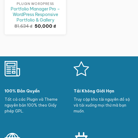
PLUGIN WORDPRESS
Portfolio Manager Pro –
WordPress Responsive
Portfolio & Gallery
Giá
Giá
81,634
₫
50,000
₫
gốc
hiện
là:
tại
81,634 ₫.
là:
50,000 ₫.
100% Bản Quyền
Tải Không Giới Hạn
Tất cả các Plugin và Theme
Truy cập kho tài nguyên đồ sộ
nguyên bản 100% theo Giấy
và tải xuống mọi thứ mà bạn
phép GPL.
muốn.