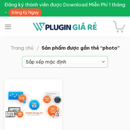
Skip
Đăng ký thành viên được Download Miễn Phí 1 tháng
to
-
Đăng Ký Ngay
content
Trang chủ
/
Sản phẩm được gắn thẻ “photo”
Giảm giá!