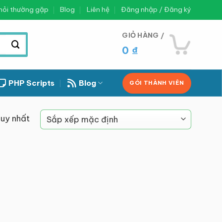
hỏi thường gặp
Blog
Liên hệ
Đăng nhập / Đăng ký
GIỎ HÀNG /
0
₫
PHP Scripts
Blog
GÓI THÀNH VIÊN
duy nhất