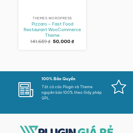
THEMES WORDPRESS
Pizzaro – Fast Food
Restaurant WooCommerce
Theme
Giá
Giá
141,659
₫
50,000
₫
gốc
hiện
là:
tại
141,659 ₫.
là:
50,000 ₫.
100% Bản Quyền
Tất cả các Plugin và Theme
nguyên bản 100% theo Giấy phép
GPL.