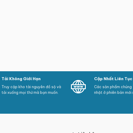
Tải Không Giới Hạn
Cập Nhất Liên Tục
Truy cập kho tài nguyên đồ sộ và
Các sản phẩm chúng t
tải xuống mọi thứ mà bạn muốn.
nhật ở phiên bản mới 