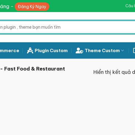
háng -
Câu 
Đăng Ký Ngay
mmerce
Plugin Custom
Theme Custom
- Fast Food & Restaurant
Hiển thị kết quả 