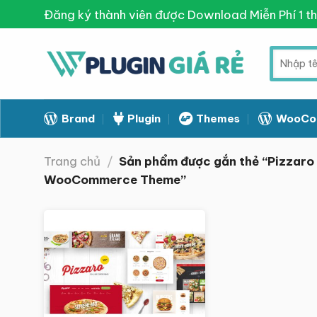
Skip
Đăng ký thành viên được Download Miễn Phí 1 t
to
content
Tìm
kiếm:
Brand
Plugin
Themes
WooCo
Trang chủ
/
Sản phẩm được gắn thẻ “Pizzaro 
WooCommerce Theme”
Giảm giá!