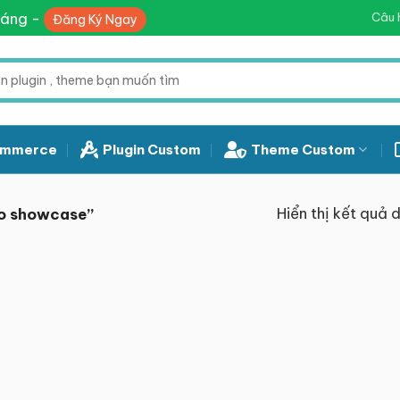
háng -
Câu 
Đăng Ký Ngay
mmerce
Plugin Custom
Theme Custom
Hiển thị kết quả 
io showcase”