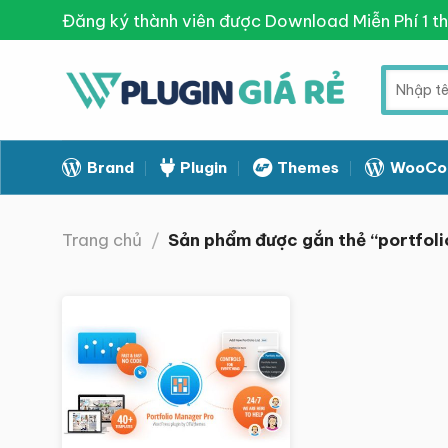
Skip
Đăng ký thành viên được Download Miễn Phí 1 t
to
content
Tìm
kiếm:
Brand
Plugin
Themes
WooCo
Trang chủ
/
Sản phẩm được gắn thẻ “portfol
Giảm giá!