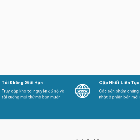
Tải Không Giới Hạn
Cập Nhất Liên Tục
Truy cập kho tài nguyên đồ sộ và
Các sản phẩm chúng t
tải xuống mọi thứ mà bạn muốn.
nhật ở phiên bản mới 