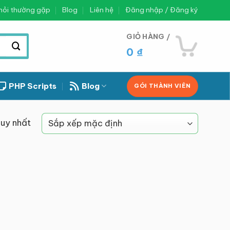
hỏi thường gặp
Blog
Liên hệ
Đăng nhập / Đăng ký
GIỎ HÀNG /
0
₫
PHP Scripts
Blog
GÓI THÀNH VIÊN
duy nhất