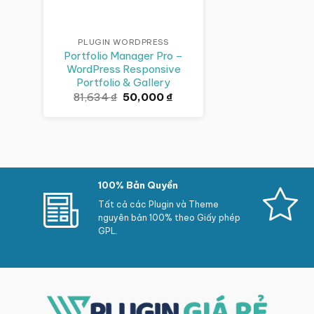
PLUGIN WORDPRESS
Portfolio Manager Pro –
WordPress Responsive
Portfolio & Gallery
Giá
Giá
81,634
₫
50,000
₫
gốc
hiện
là:
tại
81,634 ₫.
là:
50,000 ₫.
100% Bản Quyền
Tất cả các Plugin và Theme
nguyên bản 100% theo Giấy phép
GPL.